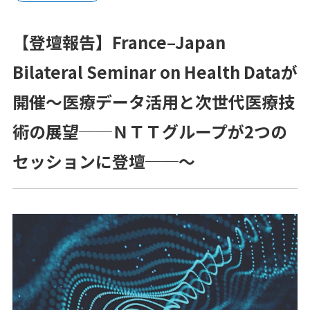
プラットフォーム®（JPP）
【登壇報告】France–Japan
NTTコホート（就業世代の遺伝子・健診・
レセプトの活用）
Bilateral Seminar on Health Dataが
健康経営®サービス
開催～医療データ活用と次世代医療技
健康経営®コンサルティング
術の展望──ＮＴＴグループが2つの
セッションに登壇──～
メンタルスキル向上研修
女性の健康リテラシー研修
動けるからだづくり研修
糖質コントロール研修
電子カルテ（モバカル）