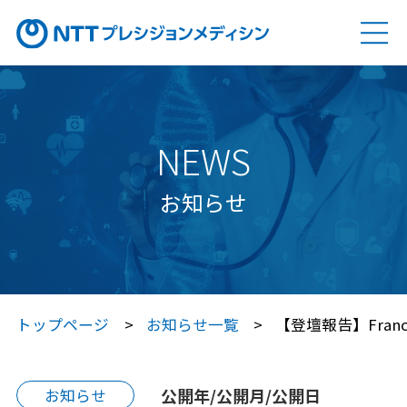
ソリューション
SOLUTION
Genovision（ゲノビジョン）
NEWS
Genovision Dock®（ゲノビジョン ドック）
お知らせ
Genovision PGx
（ゲノビジョン ピージーエックス）
特定保健指導サービス
トップページ
お知らせ一覧
【登壇報告】Franc
Japan プレシジョン・メディシン
プラットフォーム®（JPP）
公開年/公開月/公開日
お知らせ
Japan プレシジョン・メディシン