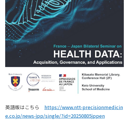
各業界のお客さまへ
FOR CUSTOMERS
企業理念
CORPORATE PHILOSOPHY
企業情報
CORPORATE INFORMATION
採用情報
RECRUIT
ナレッジコンテンツ
KNOWLEDGE CONTENTS
お問い合わせ
英語版はこちら
https://www.ntt-precisionmedicin
e.co.jp/news-jpp/single/?id=20250805jppen