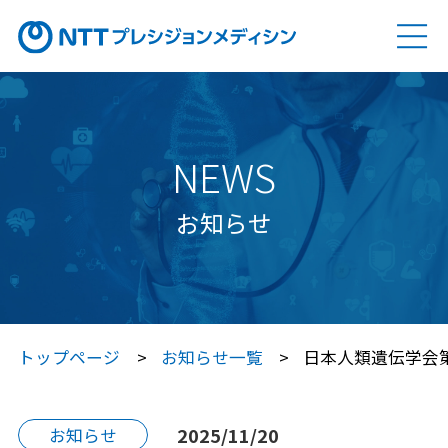
ソリューション
SOLUTION
Genovision（ゲノビジョン）
NEWS
Genovision Dock®（ゲノビジョン ドック）
お知らせ
Genovision PGx
（ゲノビジョン ピージーエックス）
特定保健指導サービス
トップページ
お知らせ一覧
日本人類遺伝学会
Japan プレシジョン・メディシン
プラットフォーム®（JPP）
2025/11/20
お知らせ
Japan プレシジョン・メディシン