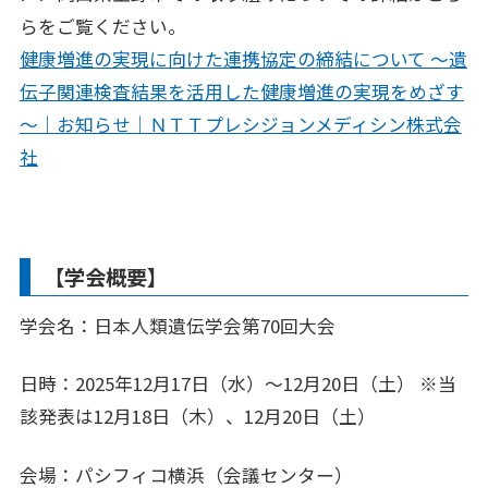
らをご覧ください。
各業界のお客さまへ
FOR CUSTOMERS
健康増進の実現に向けた連携協定の締結について ～遺
伝子関連検査結果を活用した健康増進の実現をめざす
企業理念
CORPORATE PHILOSOPHY
～｜お知らせ｜ＮＴＴプレシジョンメディシン株式会
社
企業情報
CORPORATE INFORMATION
採用情報
RECRUIT
【学会概要】
ナレッジコンテンツ
KNOWLEDGE CONTENTS
学会名：日本人類遺伝学会第70回大会
日時：2025年12月17日（水）～12月20日（土） ※当
お問い合わせ
該発表は12月18日（木）、12月20日（土）
会場：パシフィコ横浜（会議センター）