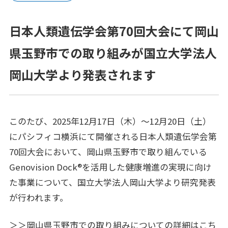
プラットフォーム®（JPP）
日本人類遺伝学会第70回大会にて岡山
NTTコホート（就業世代の遺伝子・健診・
レセプトの活用）
県玉野市での取り組みが国立大学法人
健康経営®サービス
岡山大学より発表されます
健康経営®コンサルティング
メンタルスキル向上研修
このたび、2025年12月17日（木）～12月20日（土）
にパシフィコ横浜にて開催される日本人類遺伝学会第
女性の健康リテラシー研修
70回大会において、岡山県玉野市で取り組んでいる
動けるからだづくり研修
Genovision Dock®を活用した健康増進の実現に向け
た事業について、国立大学法人岡山大学より研究発表
糖質コントロール研修
が行われます。
電子カルテ（モバカル）
＞＞岡山県玉野市での取り組みについての詳細はこち