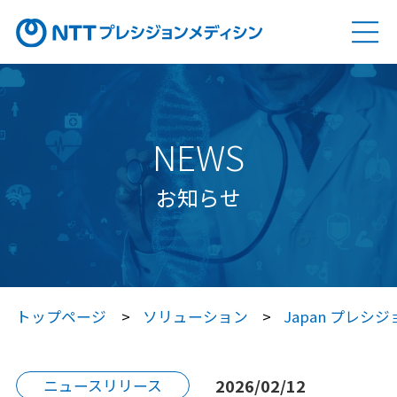
ソリューション
SOLUTION
Genovision（ゲノビジョン）
NEWS
Genovision Dock®（ゲノビジョン ドック）
お知らせ
Genovision PGx
（ゲノビジョン ピージーエックス）
特定保健指導サービス
トップページ
ソリューション
Japan プレ
Japan プレシジョン・メディシン
プラットフォーム®（JPP）
2026/02/12
ニュースリリース
Japan プレシジョン・メディシン