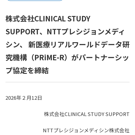
プラットフォーム®（JPP）
株式会社CLINICAL STUDY
NTTコホート（就業世代の遺伝子・健診・
レセプトの活用）
SUPPORT、NTTプレシジョンメディ
健康経営®サービス
シン、 新医療リアルワールドデータ研
健康経営®コンサルティング
究機構（PRiME-R）がパートナーシッ
プ協定を締結
メンタルスキル向上研修
女性の健康リテラシー研修
2026年２月12日
動けるからだづくり研修
糖質コントロール研修
株式会社CLINICAL STUDY SUPPORT
電子カルテ（モバカル）
NTTプレシジョンメディシン株式会社