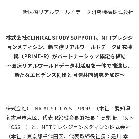
新医療リアルワールドデータ研究機構株式会社
各業界のお客さまへ
FOR CUSTOMERS
企業理念
CORPORATE PHILOSOPHY
株式会社CLINICAL STUDY SUPPORT、NTTプレシジ
ョンメディシン、新医療リアルワールドデータ研究機
企業情報
CORPORATE INFORMATION
構（PRiME-R）がパートナーシップ協定を締結
～医療リアルワールドデータ利活用を一体で推進し、
採用情報
RECRUIT
新たなエビデンス創出と国際共同研究を加速～
ナレッジコンテンツ
KNOWLEDGE CONTENTS
株式会社CLINICAL STUDY SUPPORT（本社：愛知県
お問い合わせ
名古屋市東区、代表取締役会長兼社長：高梨 健、以下
「CSS」）と、NTTプレシジョンメディシン株式会社
（本社：東京都千代田区、代表取締役社長：是川 幸