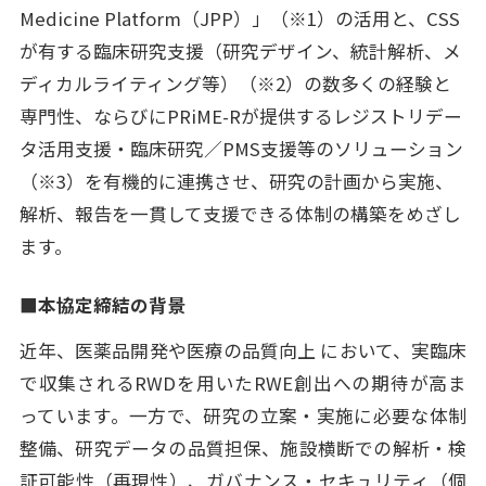
Medicine Platform（JPP）」（※1）の活用と、CSS
が有する臨床研究支援（研究デザイン、統計解析、メ
ディカルライティング等）（※2）の数多くの経験と
専門性、ならびにPRiME-Rが提供するレジストリデー
タ活用支援・臨床研究／PMS支援等のソリューション
（※3）を有機的に連携させ、研究の計画から実施、
解析、報告を一貫して支援できる体制の構築をめざし
ます。
■本協定締結の背景
近年、医薬品開発や医療の品質向上 において、実臨床
で収集されるRWDを用いたRWE創出への期待が高ま
っています。一方で、研究の立案・実施に必要な体制
整備、研究データの品質担保、施設横断での解析・検
証可能性（再現性）、ガバナンス・セキュリティ（個