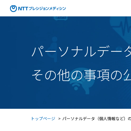
ソリューション
SOLUTION
Genovision（ゲノビジョン）
Genovision Dock®（ゲノビジョン ドック）
Genovision PGx
（ゲノビジョン ピージーエックス）
特定保健指導サービス
Japan プレシジョン・メディシン
プラットフォーム®（JPP）
パーソナルデー
Japan プレシジョン・メディシン
プラットフォーム®（JPP）
各業界のお客さまへ
FOR CUSTOMERS
NTTコホート（就業世代の遺伝子・健診・
レセプトの活用）
その他の事項の
健康経営®サービス
健康経営®コンサルティング
メンタルスキル向上研修
女性の健康リテラシー研修
動けるからだづくり研修
糖質コントロール研修
電子カルテ（モバカル）
お問い合わせ
トップページ
パーソナルデータ（個人情報など）