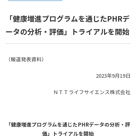
プラットフォーム®（JPP）
「健康増進プログラムを通じたPHRデ
NTTコホート（就業世代の遺伝子・健診・
レセプトの活用）
ータの分析・評価」トライアルを開始
健康経営®サービス
健康経営®コンサルティング
（報道発表資料）
メンタルスキル向上研修
2023年9月19日
女性の健康リテラシー研修
ＮＴＴライフサイエンス株式会社
動けるからだづくり研修
糖質コントロール研修
「健康増進プログラムを通じたPHRデータの分析・評
電子カルテ（モバカル）
価」トライアルを開始