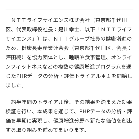
各業界のお客さまへ
FOR CUSTOMERS
ＮＴＴライフサイエンス株式会社（東京都千代田
区、代表取締役社長：是川幸士、以下「ＮＴＴライフ
企業理念
CORPORATE PHILOSOPHY
サイエンス」）は、ＮＴＴグループ社員の健康増進の
ため、健康長寿産業連合会（東京都千代田区、会長：
企業情報
CORPORATE INFORMATION
澤田純）を協力団体とし、睡眠や食事管理、オンライ
ンフィットネスなどの複数の健康増進プログラムを通
採用情報
RECRUIT
じたPHRデータの分析・評価トライアル＊１を開始し
ました。
ナレッジコンテンツ
KNOWLEDGE CONTENTS
約半年間のトライアル後、その結果を踏まえた効果
検証を行い、本成果を通じて、PHRデータの分析・評
お問い合わせ
価を早期に実現し、健康増進分野へ新たな価値を創出
する取り組みを進めてまいります。