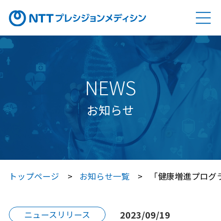
ソリューション
SOLUTION
Genovision（ゲノビジョン）
NEWS
Genovision Dock®（ゲノビジョン ドック）
お知らせ
Genovision PGx
（ゲノビジョン ピージーエックス）
特定保健指導サービス
トップページ
お知らせ一覧
「健康増進プログ
Japan プレシジョン・メディシン
プラットフォーム®（JPP）
2023/09/19
ニュースリリース
Japan プレシジョン・メディシン