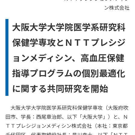
ン株式会社
各業界のお客さまへ
FOR CUSTOMERS
大阪大学大学院医学系研究科
企業理念
CORPORATE PHILOSOPHY
保健学専攻とＮＴＴプレシジ
企業情報
CORPORATE INFORMATION
ョンメディシン、高血圧保健
採用情報
指導プログラムの個別最適化
RECRUIT
に関する共同研究を開始
ナレッジコンテンツ
KNOWLEDGE CONTENTS
大阪大学大学院医学系研究科保健学専攻（大阪府吹
お問い合わせ
田市、学長：西尾章治郎、以下「大阪大学」）と、Ｎ
ＴＴプレシジョンメディシン株式会社（本社：東京都
千代田区、代表取締役社長：是川幸士、以下「ＮＴＴ