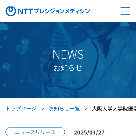
ソリューション
SOLUTION
Genovision（ゲノビジョン）
NEWS
Genovision Dock®（ゲノビジョン ドック）
お知らせ
Genovision PGx
（ゲノビジョン ピージーエックス）
特定保健指導サービス
トップページ
お知らせ一覧
大阪大学大学院医
Japan プレシジョン・メディシン
プラットフォーム®（JPP）
2025/03/27
ニュースリリース
Japan プレシジョン・メディシン