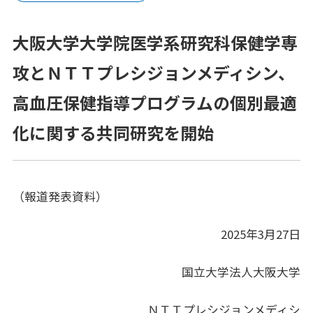
プラットフォーム®（JPP）
大阪大学大学院医学系研究科保健学専
NTTコホート（就業世代の遺伝子・健診・
レセプトの活用）
攻とＮＴＴプレシジョンメディシン、
健康経営®サービス
高血圧保健指導プログラムの個別最適
健康経営®コンサルティング
化に関する共同研究を開始
メンタルスキル向上研修
女性の健康リテラシー研修
（報道発表資料）
動けるからだづくり研修
2025年3月27日
糖質コントロール研修
国立大学法人大阪大学
電子カルテ（モバカル）
ＮＴＴプレシジョンメディシ