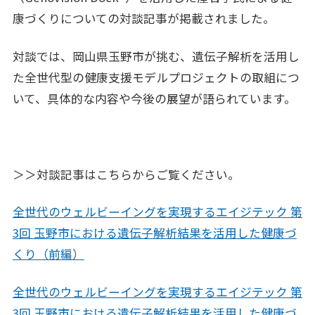
康づくりについての対談記事が掲載されました。
各業界のお客さまへ
FOR CUSTOMERS
対談では、岡山県玉野市が挑む、遺伝子解析を活用し
企業理念
た全世代型の健康支援モデルプロジェクトの取組につ
CORPORATE PHILOSOPHY
いて、具体的な内容や今後の展望が語られています。
企業情報
CORPORATE INFORMATION
採用情報
RECRUIT
＞＞対談記事はこちらからご覧ください。
ナレッジコンテンツ
KNOWLEDGE CONTENTS
全世代のウェルビーイングを実現するエイジテック 第
3回 玉野市における遺伝子解析結果を活用した健康づ
くり（前編）
お問い合わせ
全世代のウェルビーイングを実現するエイジテック 第
3回 玉野市における遺伝子解析結果を活用した健康づ