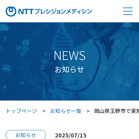
ソリューション
SOLUTION
Genovision（ゲノビジョン）
NEWS
Genovision Dock®（ゲノビジョン ドック）
お知らせ
Genovision PGx
（ゲノビジョン ピージーエックス）
特定保健指導サービス
トップページ
お知らせ一覧
岡山県玉野市で実施
Japan プレシジョン・メディシン
プラットフォーム®（JPP）
2025/07/15
お知らせ
Japan プレシジョン・メディシン