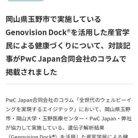
プラットフォーム®（JPP）
岡山県玉野市で実施している
NTTコホート（就業世代の遺伝子・健診・
レセプトの活用）
Genovision Dock®を活用した産官学
健康経営®サービス
民による健康づくりについて、対談記
健康経営®コンサルティング
事がPwC Japan合同会社のコラムで
掲載されました
メンタルスキル向上研修
女性の健康リテラシー研修
PwC Japan合同会社のコラム「全世代のウェルビーイ
動けるからだづくり研修
ングを実現するエイジテック」において、岡山県玉野
糖質コントロール研修
市・岡山大学・玉野医療センター・PwC Japan・弊社
が協力して実施している、遺伝子解析結果
電子カルテ（モバカル）
（Genovision Dock®）を活用した産官学民による健