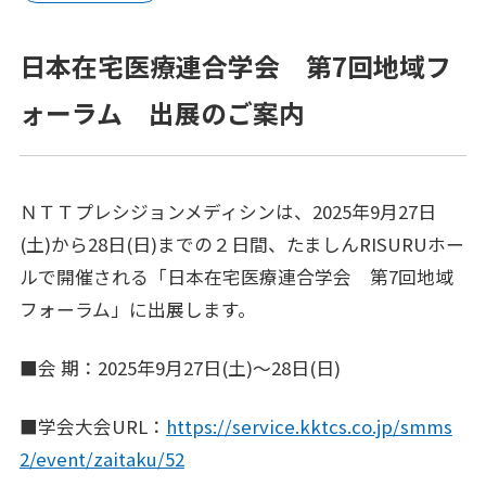
プラットフォーム®（JPP）
日本在宅医療連合学会 第7回地域フ
NTTコホート（就業世代の遺伝子・健診・
レセプトの活用）
ォーラム 出展のご案内
健康経営®サービス
健康経営®コンサルティング
ＮＴＴプレシジョンメディシンは、2025年9月27日
(土)から28日(日)までの２日間、たましんRISURUホー
メンタルスキル向上研修
ルで開催される「日本在宅医療連合学会 第7回地域
女性の健康リテラシー研修
フォーラム」に出展します。
動けるからだづくり研修
■会 期：2025年9月27日(土)～28日(日)
糖質コントロール研修
■学会大会URL：
https://service.kktcs.co.jp/smms
電子カルテ（モバカル）
2/event/zaitaku/52