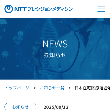
ソリューション
SOLUTION
Genovision（ゲノビジョン）
NEWS
Genovision Dock®（ゲノビジョン ドック）
お知らせ
Genovision PGx
（ゲノビジョン ピージーエックス）
特定保健指導サービス
トップページ
お知らせ一覧
日本在宅医療連合
Japan プレシジョン・メディシン
プラットフォーム®（JPP）
2025/09/12
お知らせ
Japan プレシジョン・メディシン