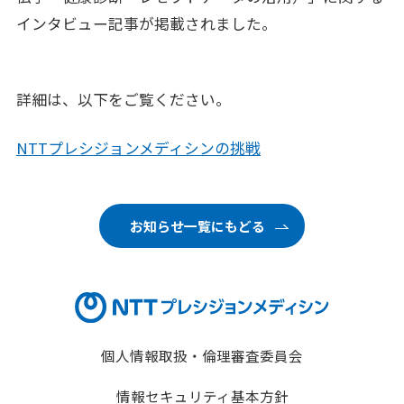
インタビュー記事が掲載されました。
各業界のお客さまへ
FOR CUSTOMERS
企業理念
詳細は、以下をご覧ください。
CORPORATE PHILOSOPHY
NTTプレシジョンメディシンの挑戦
企業情報
CORPORATE INFORMATION
採用情報
RECRUIT
お知らせ一覧にもどる
ナレッジコンテンツ
KNOWLEDGE CONTENTS
お問い合わせ
個人情報取扱・倫理審査委員会
情報セキュリティ基本方針