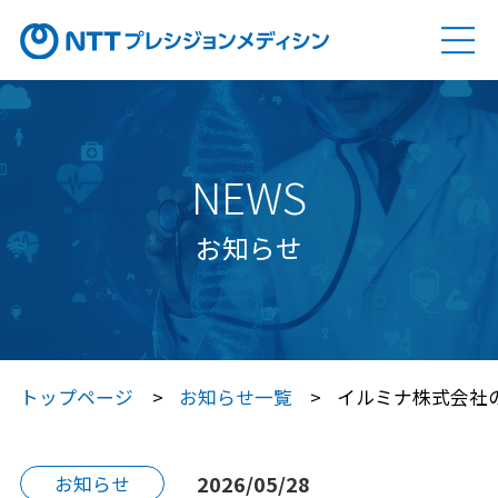
ソリューション
SOLUTION
Genovision（ゲノビジョン）
NEWS
Genovision Dock®（ゲノビジョン ドック）
お知らせ
Genovision PGx
（ゲノビジョン ピージーエックス）
特定保健指導サービス
トップページ
お知らせ一覧
イルミナ株式会社の
Japan プレシジョン・メディシン
プラットフォーム®（JPP）
2026/05/28
お知らせ
Japan プレシジョン・メディシン