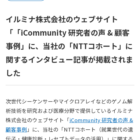
プラットフォーム®（JPP）
イルミナ株式会社のウェブサイト
NTTコホート（就業世代の遺伝子・健診・
レセプトの活用）
「「iCommunity 研究者の声 & 顧客
健康経営®サービス
事例」に、当社の「NTTコホート」に
健康経営®コンサルティング
関するインタビュー記事が掲載されま
した
メンタルスキル向上研修
女性の健康リテラシー研修
次世代シーケンサーやマイクロアレイなどのゲノム解
動けるからだづくり研修
析技術を研究および医療分野で提供しているイルミナ
糖質コントロール研修
株式会社のウェブサイト「
iCommunity 研究者の声 &
顧客事例
」に、当社の「NTTコホート（就業世代の遺
電子カルテ（モバカル）
伝子・健康診断・レセプトデータの活用）」に関する