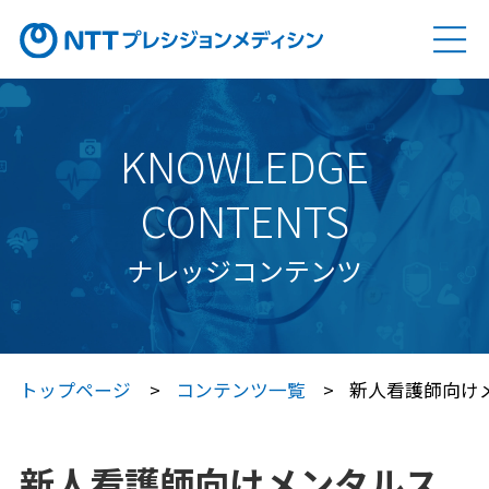
ソリューション
SOLUTION
KNOWLEDGE
Genovision（ゲノビジョン）
CONTENTS
Genovision Dock®（ゲノビジョン ドック）
ナレッジコンテンツ
Genovision PGx
（ゲノビジョン ピージーエックス）
特定保健指導サービス
トップページ
コンテンツ一覧
新人看護師向け
Japan プレシジョン・メディシン
プラットフォーム®（JPP）
新人看護師向けメンタルス
Japan プレシジョン・メディシン