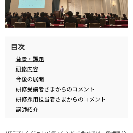
各業界のお客さまへ
FOR CUSTOMERS
企業理念
CORPORATE PHILOSOPHY
目次
企業情報
CORPORATE INFORMATION
背景・課題
採用情報
研修内容
RECRUIT
今後の展開
ナレッジコンテンツ
KNOWLEDGE CONTENTS
研修受講者さまからのコメント
研修採用担当者さまからのコメント
講師紹介
お問い合わせ
NTTプレシジョンメディシン株式会社では、愛媛県公