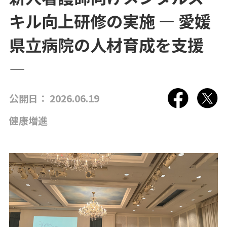
プラットフォーム®（JPP）
キル向上研修の実施 ― 愛媛
NTTコホート（就業世代の遺伝子・健診・
県立病院の人材育成を支援
レセプトの活用）
―
健康経営®サービス
健康経営®コンサルティング
公開日： 2026.06.19
メンタルスキル向上研修
健康増進
女性の健康リテラシー研修
動けるからだづくり研修
糖質コントロール研修
電子カルテ（モバカル）