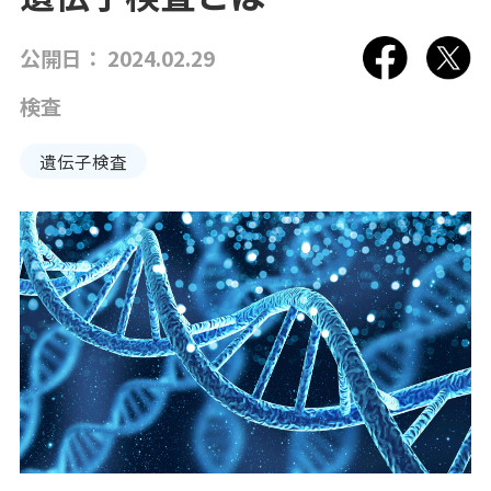
プラットフォーム®（JPP）
公開日： 2024.02.29
NTTコホート（就業世代の遺伝子・健診・
レセプトの活用）
検査
健康経営®サービス
遺伝子検査
健康経営®コンサルティング
メンタルスキル向上研修
女性の健康リテラシー研修
動けるからだづくり研修
糖質コントロール研修
電子カルテ（モバカル）