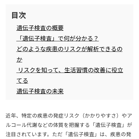
目次
各業界のお客さまへ
FOR CUSTOMERS
遺伝子検査の概要
企業理念
CORPORATE PHILOSOPHY
「遺伝子検査」で何が分かる？
どのような疾患のリスクが解析できるの
企業情報
CORPORATE INFORMATION
か
リスクを知って、生活習慣の改善に役立
採用情報
RECRUIT
てる
ナレッジコンテンツ
遺伝子検査の未来
KNOWLEDGE CONTENTS
お問い合わせ
近年、特定の疾患の発症リスク（かかりやすさ）やア
ルコール代謝などの体質を把握する「遺伝子検査」が
注目されています。ただ「遺伝子検査」は、疾患の発