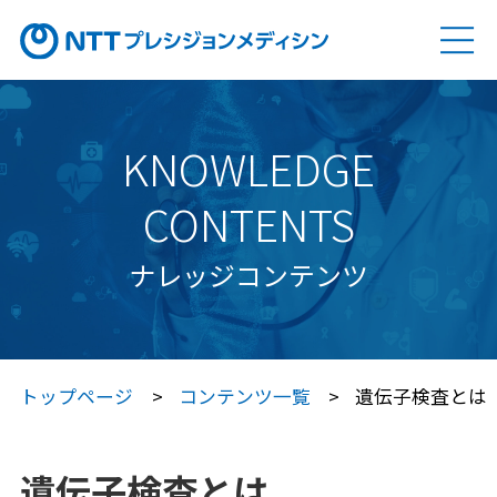
ソリューション
SOLUTION
KNOWLEDGE
Genovision（ゲノビジョン）
CONTENTS
Genovision Dock®（ゲノビジョン ドック）
ナレッジコンテンツ
Genovision PGx
（ゲノビジョン ピージーエックス）
特定保健指導サービス
トップページ
コンテンツ一覧
遺伝子検査とは
Japan プレシジョン・メディシン
プラットフォーム®（JPP）
遺伝子検査とは
Japan プレシジョン・メディシン